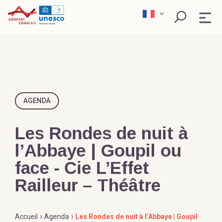
Skip
to
content
QU’EST-CE QU’UN GÉOPARC ?
EXPLORER
AGENDA
PÉDAGOGIE
Les Rondes de nuit à
SCIENCE ET RECHERCHE
l’Abbaye | Goupil ou
Rechercher
face - Cie L’Effet
ACTEURS ENGAGÉS
Railleur – Théâtre
›
›
Accueil
Agenda
Les Rondes de nuit à l’Abbaye | Goupil