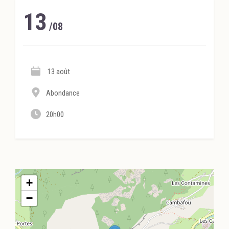
13
/08
13 août
Abondance
20h00
+
−