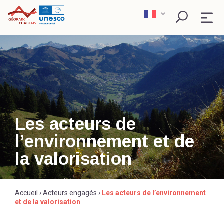
Skip
to
content
QU’EST-CE QU’UN GÉOPARC ?
EXPLORER
PÉDAGOGIE
Les acteurs de
l’environnement et de
SCIENCE ET RECHERCHE
Rechercher
la valorisation
ACTEURS ENGAGÉS
Accueil
›
Acteurs engagés
›
Les acteurs de l’environnement
et de la valorisation