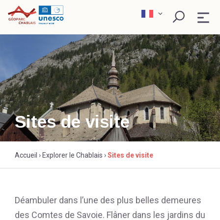
Skip
to
content
QU’EST-CE QU’UN GÉOPARC ?
EXPLORER
PÉDAGOGIE
Sites de visite
SCIENCE ET RECHERCHE
Rechercher
Accueil
›
Explorer le Chablais
›
Sites de visite
ACTEURS ENGAGÉS
Déambuler dans l’une des plus belles demeures
des Comtes de Savoie. Flâner dans les jardins du