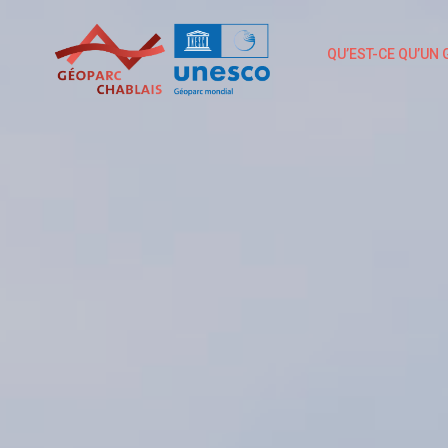
Skip
to
QU’EST-CE QU’UN 
content