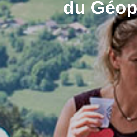
du Géop