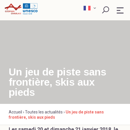
Skip
to
content
QU’EST-CE QU’UN GÉOPARC ?
EXPLORER
PÉDAGOGIE
Un jeu de piste sans
frontière, skis aux
SCIENCE ET RECHERCHE
Rechercher
pieds
ACTEURS ENGAGÉS
Accueil
›
Toutes les actualités
›
Un jeu de piste sans
frontière, skis aux pieds
Les samedi 20 et dimanche 21 janvier 2018, le