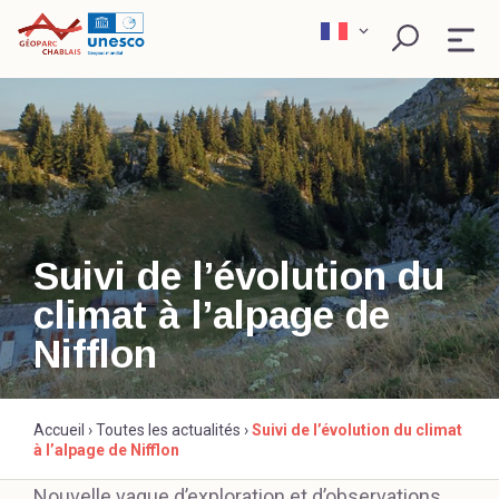
Skip
to
content
QU’EST-CE QU’UN GÉOPARC ?
EXPLORER
PÉDAGOGIE
Suivi de l’évolution du
climat à l’alpage de
SCIENCE ET RECHERCHE
Rechercher
Nifflon
ACTEURS ENGAGÉS
Accueil
›
Toutes les actualités
›
Suivi de l’évolution du climat
à l’alpage de Nifflon
Nouvelle vague d’exploration et d’observations