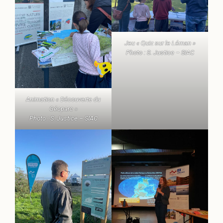
Jeu « Quiz sur le Léman »
Photo : S. Justice – SIAC
Animation « Découverte du
Géoparc »
Photo : S. Justice – SIAC