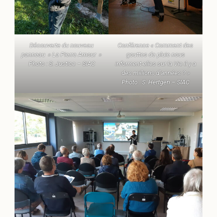
Découverte du nouveau
Conférence « Comment des
panneau » La Pierre Amour »
gouttes de pluie nous
Photo : S. Justice – SIAC
informent-elles sur la Vie il y a
des millions d’années ? »
Photo : S. Hertgen – SIAC