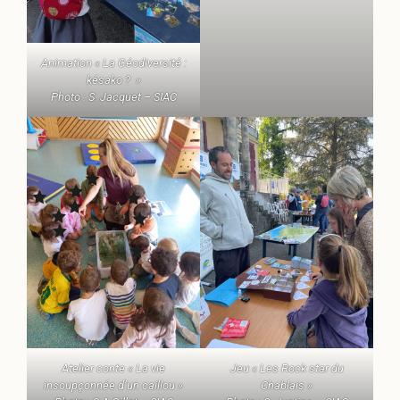
Animation « La Géodiversité :
késako ? »
Photo : S. Jacquet – SIAC
Atelier conte « La vie
Jeu « Les Rock star du
insoupçonnée d’un caillou »
Chablais »