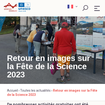
Skip
to
content
QU’EST-CE QU’UN GÉOPARC ?
EXPLORER
PÉDAGOGIE
Retour en images sur
la Fête de la Science
SCIENCE ET RECHERCHE
Rechercher
2023
ACTEURS ENGAGÉS
Accueil
›
Toutes les actualités
›
Retour en images sur la Fête
de la Science 2023
De nombreuses activités gratuites ont été