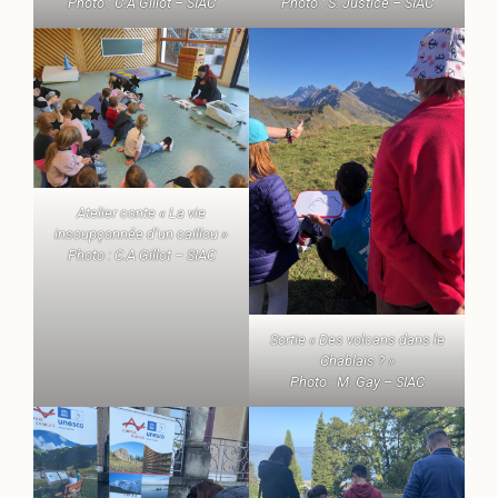
Photo : C.A Gillot – SIAC
Photo : S. Justice – SIAC
Atelier conte « La vie
insoupçonnée d’un caillou »
Photo : C.A Gillot – SIAC
Sortie « Des volcans dans le
Chablais ? »
Photo : M. Gay – SIAC