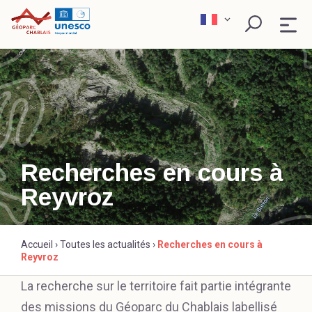
Skip
to
content
QU’EST-CE QU’UN GÉOPARC ?
EXPLORER
PÉDAGOGIE
Recherches en cours à
Reyvroz
SCIENCE ET RECHERCHE
Rechercher
ACTEURS ENGAGÉS
Accueil
›
Toutes les actualités
›
Recherches en cours à
Reyvroz
La recherche sur le territoire fait partie intégrante
des missions du Géoparc du Chablais labellisé