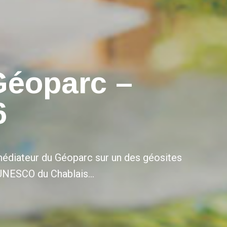
Géoparc –
6
médiateur du Géoparc sur un des géosites
UNESCO du Chablais…