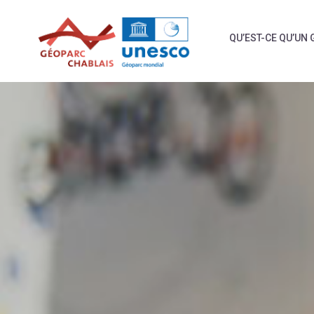
Skip
to
QU’EST-CE QU’UN 
content