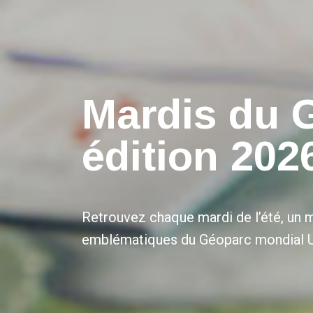
Mardis du 
édition 202
Retrouvez chaque mardi de l’été, un 
emblématiques du Géoparc mondial 