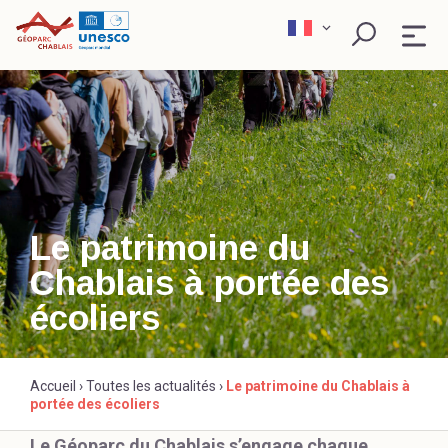
Skip
to
content
QU’EST-CE QU’UN GÉOPARC ?
EXPLORER
PÉDAGOGIE
Le patrimoine du
Chablais à portée des
SCIENCE ET RECHERCHE
Rechercher
écoliers
ACTEURS ENGAGÉS
Accueil
›
Toutes les actualités
›
Le patrimoine du Chablais à
portée des écoliers
Le Géoparc du Chablais s’engage chaque