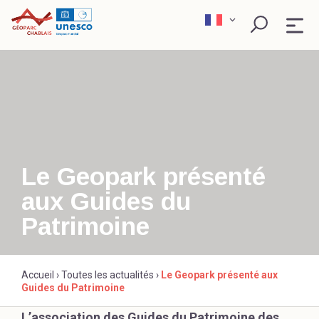
Skip
to
content
QU’EST-CE QU’UN GÉOPARC ?
EXPLORER
PÉDAGOGIE
Le Geopark présenté
aux Guides du
SCIENCE ET RECHERCHE
Rechercher
Patrimoine
ACTEURS ENGAGÉS
Accueil
›
Toutes les actualités
›
Le Geopark présenté aux
Guides du Patrimoine
L’association des Guides du Patrimoine des