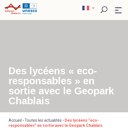
Skip
to
content
QU’EST-CE QU’UN GÉOPARC ?
EXPLORER
PÉDAGOGIE
Des lycéens « eco-
responsables » en
SCIENCE ET RECHERCHE
Rechercher
sortie avec le Geopark
Chablais
ACTEURS ENGAGÉS
Accueil
›
Toutes les actualités
›
Des lycéens “eco-
responsables” en sortie avec le Geopark Chablais