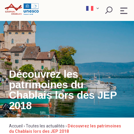
Skip
to
content
QU’EST-CE QU’UN GÉOPARC ?
EXPLORER
PÉDAGOGIE
Découvrez les
patrimoines du
SCIENCE ET RECHERCHE
Rechercher
Chablais lors des JEP
2018
ACTEURS ENGAGÉS
Accueil
›
Toutes les actualités
›
Découvrez les patrimoines
du Chablais lors des JEP 2018