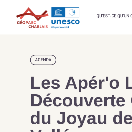
Skip
to
QU’EST-CE QU’UN 
content
AGENDA
Les Apér'o L
Découverte
du Joyau de