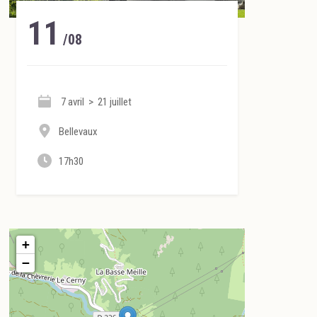
11
/08
7 avril > 21 juillet
Bellevaux
17h30
+
−