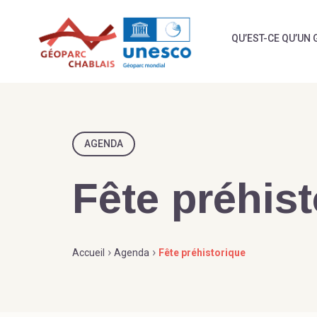
Skip
to
QU’EST-CE QU’UN 
content
AGENDA
Fête préhis
›
›
Accueil
Agenda
Fête préhistorique