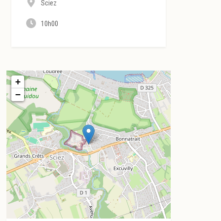
Sciez
10h00
+
−