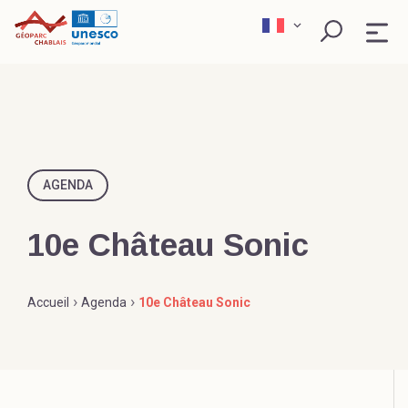
Skip
to
content
QU’EST-CE QU’UN GÉOPARC ?
EXPLORER
AGENDA
PÉDAGOGIE
10e Château Sonic
SCIENCE ET RECHERCHE
Rechercher
›
›
Accueil
Agenda
10e Château Sonic
ACTEURS ENGAGÉS